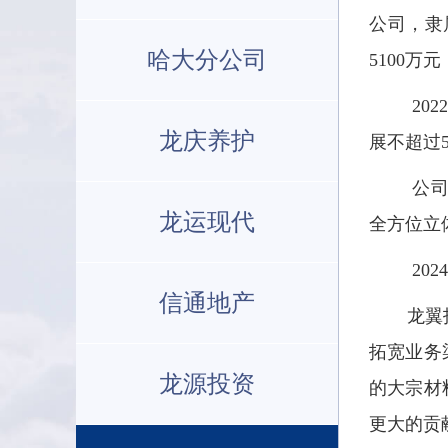
公司，隶
哈大分公司
5100万
20
龙庆养护
展不超过
公
龙运现代
全方位立
20
信通地产
龙翼投资
拓宽业务
龙源投资
的大宗材
更大的贡