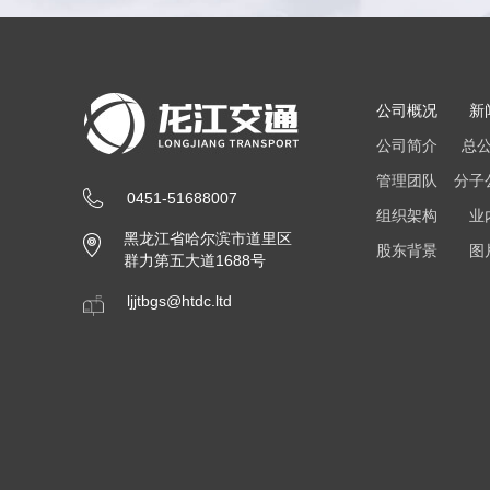
公司概况
新
公司简介
总
管理团队
分子
0451-51688007
组织架构
业
黑龙江省哈尔滨市道里区
股东背景
图
群力第五大道1688号
ljjtbgs@htdc.ltd