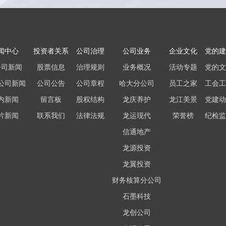
闻中心
投资者关系
公司治理
公司业务
企业文化
党的建
公司新闻
股票信息
治理规则
业务概况
活动专题
党的文
公司新闻
公司公告
公司章程
哈大分公司
员工之家
工会工
内新闻
留言板
股权结构
龙庆养护
龙江美景
党建动
片新闻
联系我们
法律法规
龙运现代
荣誉榜
纪检监
信通地产
龙源投资
龙翼投资
财务核算分公司
石墨科技
龙创公司