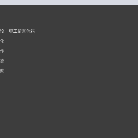
设
职工留言信箱
化
作
态
察